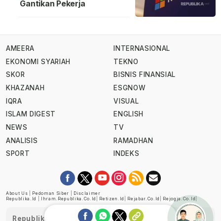
Gantikan Pekerja
AMEERA
INTERNASIONAL
EKONOMI SYARIAH
TEKNO
SKOR
BISNIS FINANSIAL
KHAZANAH
ESGNOW
IQRA
VISUAL
ISLAM DIGEST
ENGLISH
NEWS
TV
ANALISIS
RAMADHAN
SPORT
INDEKS
About Us
|
Pedoman Siber
|
Disclaimer
Republika.id
|
Ihram.republika.co.id
|
Retizen.id
|
Rejabar.co.id
|
Rejogja.co.id
|
Republika telah diverifikasi oleh Dewan Pers