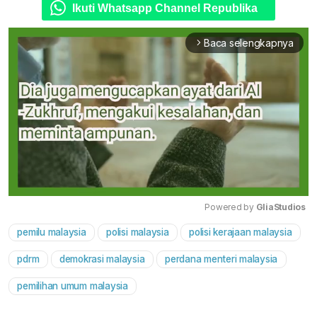
Ikuti Whatsapp Channel Republika
Baca selengkapnya
arrow_forward_ios
Powered by 
GliaStudios
pemilu malaysia
polisi malaysia
polisi kerajaan malaysia
Mute
pdrm
demokrasi malaysia
perdana menteri malaysia
pemilihan umum malaysia