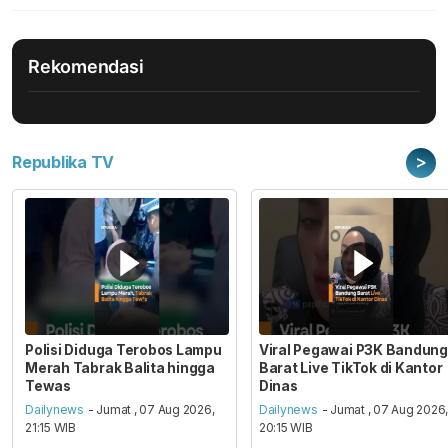
Rekomendasi
>
Republika TV
Polisi Diduga Terobos Lampu
Viral Pegawai P3K Bandung
Merah Tabrak Balita hingga
Barat Live TikTok di Kantor
Tewas
Dinas
Dailynews
- Jumat , 07 Aug 2026,
Dailynews
- Jumat , 07 Aug 2026
21:15 WIB
20:15 WIB