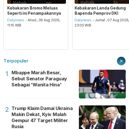
Kebakaran Bromo Meluas
Kebakaran Landa Gedung
Seperti ini Penampakannya
Bapenda Pemprov DKI
Dailynews
- Ahad , 09 Aug 2026,
Dailynews
- Jumat , 07 Aug 2026
11:15 WIB
23:00 WIB
>
Terpopuler
Mbappe Marah Besar,
1
Sebut Senator Paraguay
Sebagai 'Wanita Hina'
Trump Klaim Damai Ukraina
2
Makin Dekat, Kyiv Malah
Gempur 47 Target Militer
Rusia