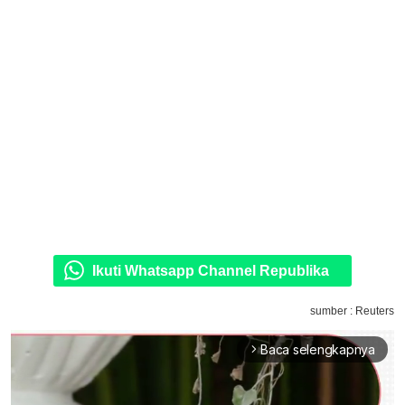
Ikuti Whatsapp Channel Republika
sumber : Reuters
Baca selengkapnya
arrow_forward_ios