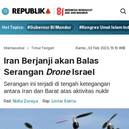
Hot Topics:
#Gubernur BI Mundur
#Kongres Umat Islam In
Internasional
Timur Tengah
Kamis , 02 Feb 2023, 15:10 WIB
Iran Berjanji akan Balas
Serangan
Drone
Israel
Serangan ini terjadi di tengah ketegangan
antara Iran dan Barat atas aktivitas nuklir
Red:
Nidia Zuraya
Rep:
Lintar Satria