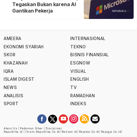
Tegaskan Bukan karena AI
Gantikan Pekerja
AMEERA
INTERNASIONAL
EKONOMI SYARIAH
TEKNO
SKOR
BISNIS FINANSIAL
KHAZANAH
ESGNOW
IQRA
VISUAL
ISLAM DIGEST
ENGLISH
NEWS
TV
ANALISIS
RAMADHAN
SPORT
INDEKS
About Us
|
Pedoman Siber
|
Disclaimer
Republika.id
|
Ihram.republika.co.id
|
Retizen.id
|
Rejabar.co.id
|
Rejogja.co.id
|