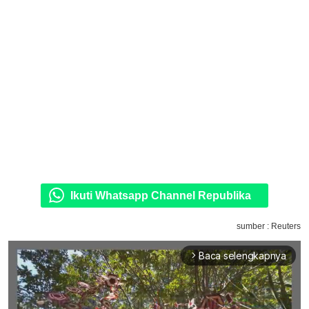
Ikuti Whatsapp Channel Republika
sumber : Reuters
Baca selengkapnya
arrow_forward_ios