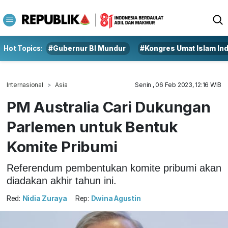
Hot Topics:
#Gubernur BI Mundur
#Kongres Umat Islam In
Internasional
Asia
Senin , 06 Feb 2023, 12:16 WIB
PM Australia Cari Dukungan
Parlemen untuk Bentuk
Komite Pribumi
Referendum pembentukan komite pribumi akan
diadakan akhir tahun ini.
Red:
Nidia Zuraya
Rep:
Dwina Agustin