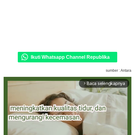
Ikuti Whatsapp Channel Republika
sumber : Antara
Baca selengkapnya
arrow_forward_ios