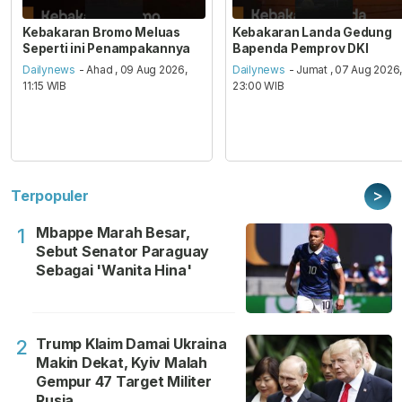
Kebakaran Bromo Meluas
Kebakaran Landa Gedung
Seperti ini Penampakannya
Bapenda Pemprov DKI
Dailynews
- Ahad , 09 Aug 2026,
Dailynews
- Jumat , 07 Aug 2026
11:15 WIB
23:00 WIB
>
Terpopuler
Mbappe Marah Besar,
1
Sebut Senator Paraguay
Sebagai 'Wanita Hina'
Trump Klaim Damai Ukraina
2
Makin Dekat, Kyiv Malah
Gempur 47 Target Militer
Rusia