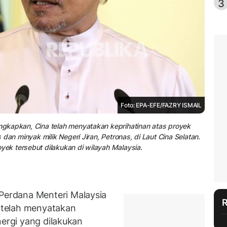
3
Foto: EPA-EFE/FAZRY ISMAIL
gkapkan, Cina telah menyatakan keprihatinan atas proyek
dan minyak milik Negeri Jiran, Petronas, di Laut Cina Selatan.
k tersebut dilakukan di wilayah Malaysia.
erdana Menteri Malaysia
telah menyatakan
nergi yang dilakukan