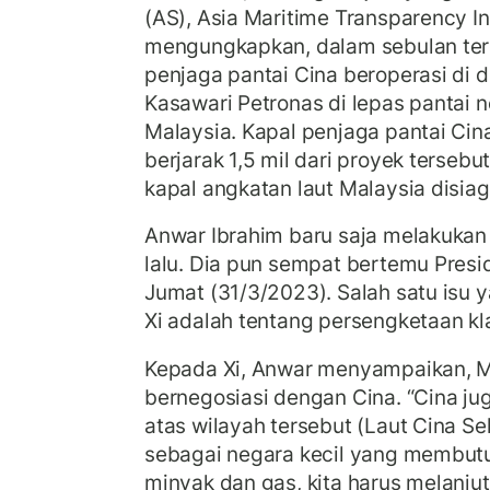
(AS), Asia Maritime Transparency Ini
mengungkapkan, dalam sebulan tera
penjaga pantai Cina beroperasi di
Kasawari Petronas di lepas pantai 
Malaysia. Kapal penjaga pantai Cin
berjarak 1,5 mil dari proyek terseb
kapal angkatan laut Malaysia disiag
Anwar Ibrahim baru saja melakukan
lalu. Dia pun sempat bertemu Presi
Jumat (31/3/2023). Salah satu isu
Xi adalah tentang persengketaan kla
Kepada Xi, Anwar menyampaikan, M
bernegosiasi dengan Cina. “Cina j
atas wilayah tersebut (Laut Cina Se
sebagai negara kecil yang membut
minyak dan gas, kita harus melanjut