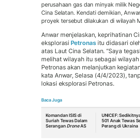
perusahaan gas dan minyak milik Neger
Cina Selatan. Kendati demikian, An
proyek tersebut dilakukan di wilayah M
Anwar menjelaskan, keprihatinan Ci
eksplorasi
Petronas
itu didasari ole
atas Laut Cina Selatan. “Saya teg
melihat wilayah itu sebagai wilaya
Petronas akan melanjutkan kegiatan
kata Anwar, Selasa (4/4/2023), tan
lokasi eksplorasi Petronas.
Baca Juga
Komandan ISIS di
UNICEF: Sedikitny
Suriah Tewas Dalam
501 Anak Tewas S
Serangan
Drone
AS
Perang di Ukraina