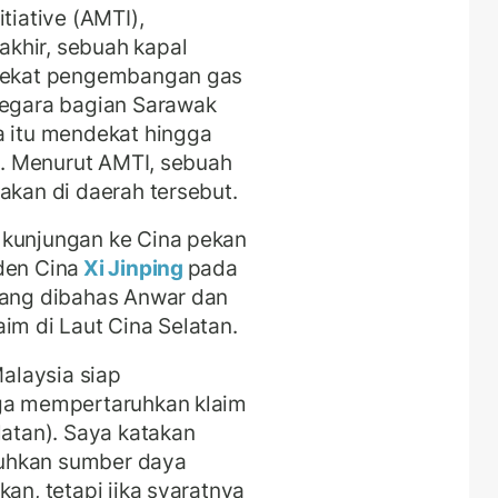
tiative (AMTI),
khir, sebuah kapal
 dekat pengembangan gas
negara bagian Sarawak
a itu mendekat hingga
ut. Menurut AMTI, sebuah
akan di daerah tersebut.
 kunjungan ke Cina pekan
den Cina
Xi Jinping
pada
 yang dibahas Anwar dan
im di Laut Cina Selatan.
alaysia siap
uga mempertaruhkan klaim
latan). Saya katakan
uhkan sumber daya
kan, tetapi jika syaratnya