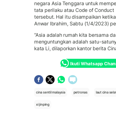
negara Asia Tenggara untuk mempe
tata perilaku atau Code of Conduct 
tersebut. Hal itu disampaikan keti
Anwar Ibrahim, Sabtu (1/4/2023) pek
“Asia adalah rumah kita bersama da
menguntungkan adalah satu-satunya
kata Li, dilaporkan kantor berita Cin
Ikuti Whatsapp Chan
cina sentil malaysia
petronas
laut cina sel
xi jinping