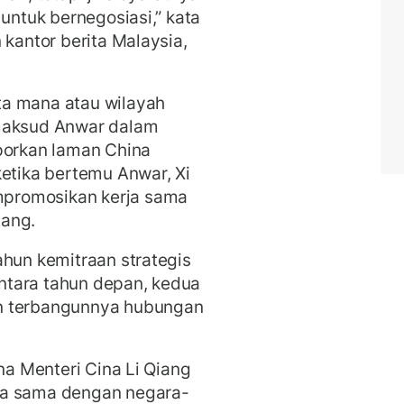
 untuk bernegosiasi,” kata
 kantor berita Malaysia,
ta mana atau wilayah
imaksud Anwar dalam
porkan laman China
ketika bertemu Anwar, Xi
promosikan kerja sama
dang.
ahun kemitraan strategis
ntara tahun depan, kedua
n terbangunnya hubungan
ana Menteri Cina Li Qiang
ja sama dengan negara-