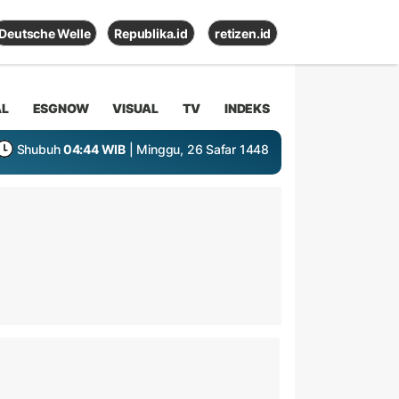
Deutsche Welle
Republika.id
retizen.id
AL
ESGNOW
VISUAL
TV
INDEKS
Shubuh
04:44 WIB
| Minggu, 26 Safar 1448