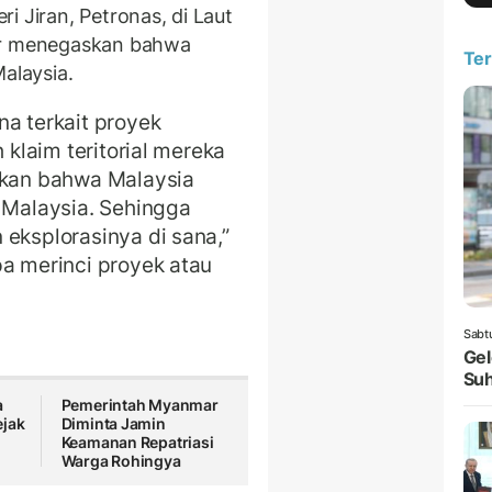
i Jiran, Petronas, di Laut
war menegaskan bahwa
Ter
alaysia.
na terkait proyek
h klaim teritorial mereka
askan bahwa Malaysia
h Malaysia. Sehingga
 eksplorasinya di sana,”
pa merinci proyek atau
Sabt
Gel
Suh
a
Pemerintah Myanmar
ejak
Diminta Jamin
Keamanan Repatriasi
Warga Rohingya