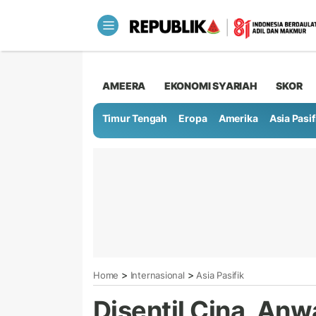
AMEERA
EKONOMI SYARIAH
SKOR
Timur Tengah
Eropa
Amerika
Asia Pasif
>
>
Home
Internasional
Asia Pasifik
Disentil Cina, Anw