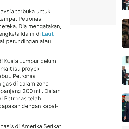
ysia terbuka untuk
 tempat Petronas
mereka. Dia mengatakan,
ngketa klaim di
Laut
wat perundingan atau
di Kuala Lumpur belum
rkait isu proyek
ebut. Petronas
 gas di dalam zona
epanjang 200 mil. Dalam
l Petronas telah
rpapasan dengan kapal-
basis di Amerika Serikat