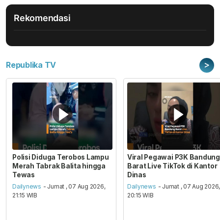
Rekomendasi
>
Republika TV
Polisi Diduga Terobos Lampu
Viral Pegawai P3K Bandung
Merah Tabrak Balita hingga
Barat Live TikTok di Kantor
Tewas
Dinas
Dailynews
- Jumat , 07 Aug 2026,
Dailynews
- Jumat , 07 Aug 2026
21:15 WIB
20:15 WIB