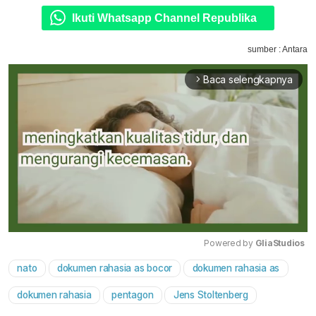
Ikuti Whatsapp Channel Republika
sumber : Antara
Baca selengkapnya
arrow_forward_ios
Powered by 
GliaStudios
nato
dokumen rahasia as bocor
dokumen rahasia as
Mute
dokumen rahasia
pentagon
Jens Stoltenberg