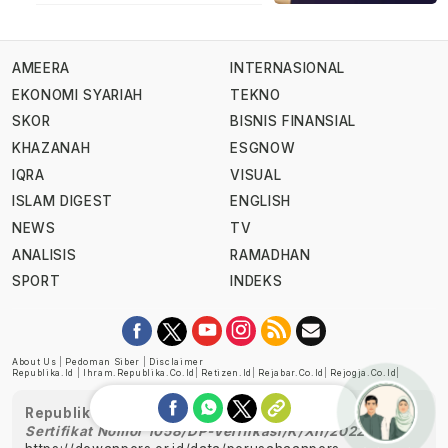
AMEERA
INTERNASIONAL
EKONOMI SYARIAH
TEKNO
SKOR
BISNIS FINANSIAL
KHAZANAH
ESGNOW
IQRA
VISUAL
ISLAM DIGEST
ENGLISH
NEWS
TV
ANALISIS
RAMADHAN
SPORT
INDEKS
About Us
|
Pedoman Siber
|
Disclaimer
Republika.id
|
Ihram.republika.co.id
|
Retizen.id
|
Rejabar.co.id
|
Rejogja.co.id
|
Republika telah diverifikasi oleh Dewan Pers
Sertifikat Nomor 1058/DP-Verifikasi/K/XII/2022