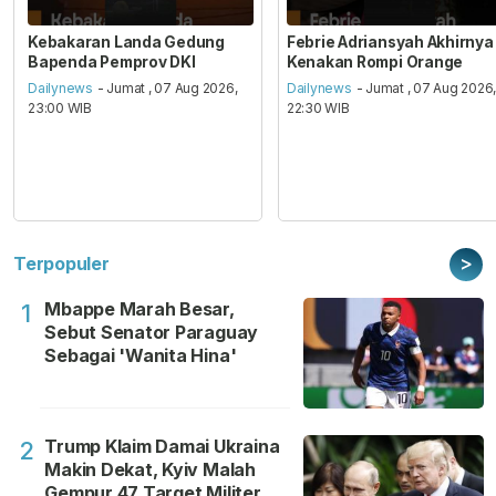
Kebakaran Landa Gedung
Febrie Adriansyah Akhirnya
Bapenda Pemprov DKI
Kenakan Rompi Orange
Dailynews
- Jumat , 07 Aug 2026,
Dailynews
- Jumat , 07 Aug 2026
23:00 WIB
22:30 WIB
>
Terpopuler
Mbappe Marah Besar,
1
Sebut Senator Paraguay
Sebagai 'Wanita Hina'
Trump Klaim Damai Ukraina
2
Makin Dekat, Kyiv Malah
Gempur 47 Target Militer