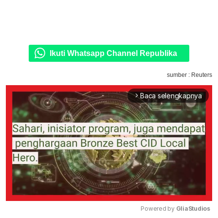
Ikuti Whatsapp Channel Republika
sumber : Reuters
Baca selengkapnya
arrow_forward_ios
Powered by 
GliaStudios