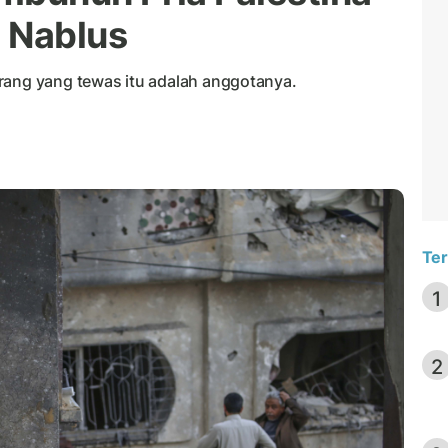
 Nablus
rang yang tewas itu adalah anggotanya.
Ter
1
2