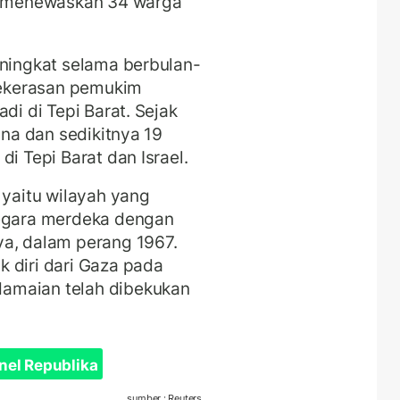
ng menewaskan 34 warga
eningkat selama berbulan-
ekerasan pemukim
di di Tepi Barat. Sejak
ina dan sedikitnya 19
i Tepi Barat dan Israel.
 yaitu wilayah yang
negara merdeka dengan
ya, dalam perang 1967.
 diri dari Gaza pada
amaian telah dibekukan
nel Republika
sumber : Reuters