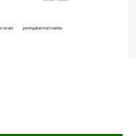
er israel
peringatan hari nakba