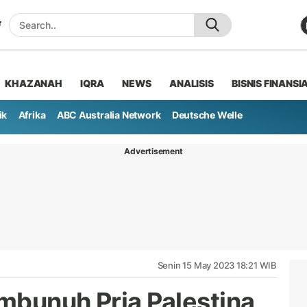
KHAZANAH
IQRA
NEWS
ANALISIS
BISNIS FINANSI
ik
Afrika
ABC Australia Network
Deutsche Welle
Advertisement
Senin 15 May 2023 18:21 WIB
mbunuh Pria Palestina