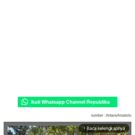
Ikuti Whatsapp Channel Republika
sumber : Antara/Anadolu
Baca selengkapnya
arrow_forward_ios