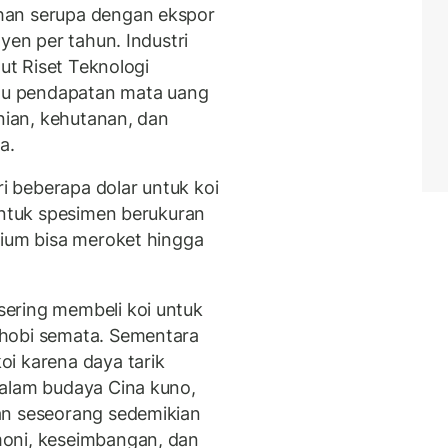
han serupa dengan ekspor
yen per tahun. Industri
tut Riset Teknologi
atu pendapatan mata uang
anian, kehutanan, dan
a.
ri beberapa dolar untuk koi
 untuk spesimen berukuran
mium bisa meroket hingga
ering membeli koi untuk
 hobi semata. Sementara
i karena daya tarik
dalam budaya Cina kuno,
an seseorang sedemikian
moni, keseimbangan, dan