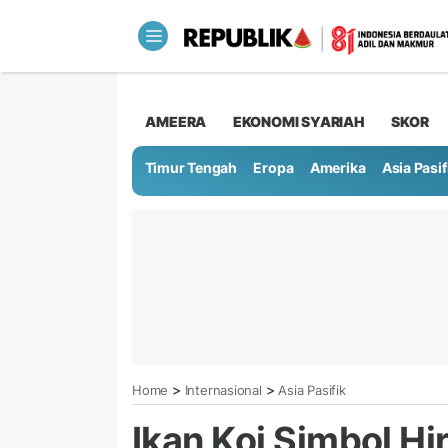
AMEERA
EKONOMI SYARIAH
SKOR
Timur Tengah
Eropa
Amerika
Asia Pasif
>
>
Home
Internasional
Asia Pasifik
Ikan Koi Simbol H