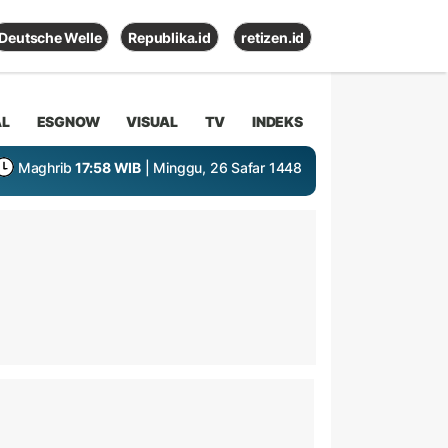
Deutsche Welle
Republika.id
retizen.id
AL
ESGNOW
VISUAL
TV
INDEKS
Maghrib
17:58 WIB
| Minggu, 26 Safar 1448