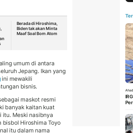
Ter
Berada di Hiroshima,
,
Biden tak akan Minta
Maaf Soal Bom Atom
an
s
paling umum di antara
eluruh Jepang. Ikan yang
g
ini mewakili
tungan bisnis.
Ahad
IRG
 sebagai maskot resmi
Per
ki banyak kaitan kuat
 itu. Meski nasibnya
 bisbol Hiroshima Toyo
nal itu dalam nama