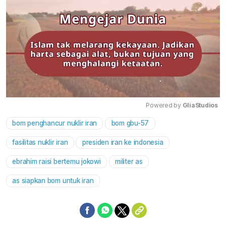
Powered by 
GliaStudios
bom penghancur nuklir iran
bom gbu-57
Mute
fasilitas nuklir iran
presiden iran ke indonesia
ebrahim raisi bertemu jokowi
militer as
as siapkan bom untuk iran