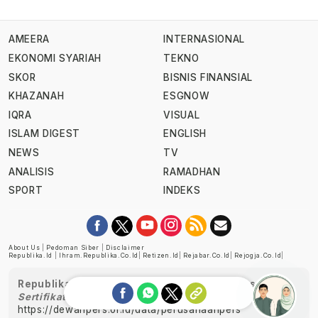
AMEERA
INTERNASIONAL
EKONOMI SYARIAH
TEKNO
SKOR
BISNIS FINANSIAL
KHAZANAH
ESGNOW
IQRA
VISUAL
ISLAM DIGEST
ENGLISH
NEWS
TV
ANALISIS
RAMADHAN
SPORT
INDEKS
About Us
|
Pedoman Siber
|
Disclaimer
Republika.id
|
Ihram.republika.co.id
|
Retizen.id
|
Rejabar.co.id
|
Rejogja.co.id
|
Republika telah diverifikasi oleh Dewan Pers
Sertifikat Nomor 1058/DP-Verifikasi/K/XII/2022
https://dewanpers.or.id/data/perusahaanpers