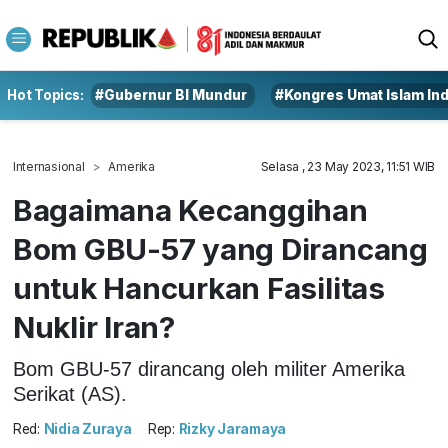
Hot Topics:
#Gubernur BI Mundur
#Kongres Umat Islam In
Internasional
Amerika
Selasa , 23 May 2023, 11:51 WIB
Bagaimana Kecanggihan
Bom GBU-57 yang Dirancang
untuk Hancurkan Fasilitas
Nuklir Iran?
Bom GBU-57 dirancang oleh militer Amerika
Serikat (AS).
Red:
Nidia Zuraya
Rep:
Rizky Jaramaya