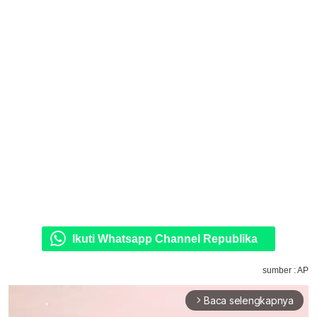
Ikuti Whatsapp Channel Republika
sumber : AP
Baca selengkapnya
arrow_forward_ios