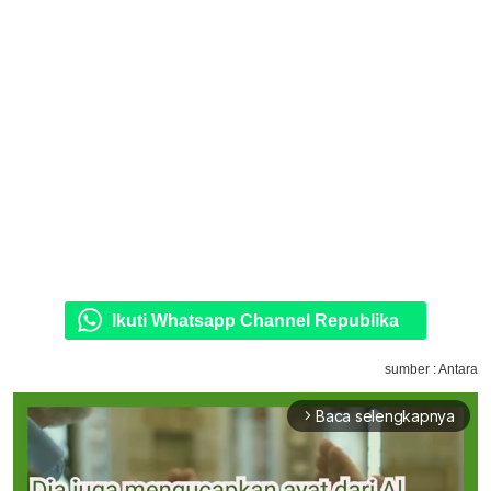
Ikuti Whatsapp Channel Republika
sumber : Antara
Baca selengkapnya
arrow_forward_ios