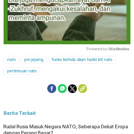
Powered by 
GliaStudios
nato
pm jepang
fumio kishida akan hadiri ktt nato
Mute
pertemuan nato
Berita Terkait
Rudal Rusia Masuk Negara NATO, Seberapa Dekat Eropa
dengan Perang Besar?