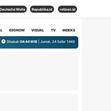
Deutsche Welle
Republika.id
retizen.id
AL
ESGNOW
VISUAL
TV
INDEKS
Shubuh
04:44 WIB
| Jumat, 24 Safar 1448