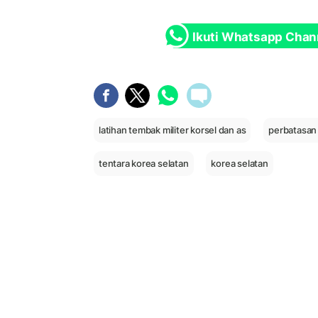
Ikuti Whatsapp Chan
latihan tembak militer korsel dan as
perbatasan 
tentara korea selatan
korea selatan