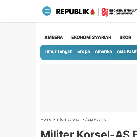
AMEERA
EKONOMI SYARIAH
SKOR
Timur Tengah
Eropa
Amerika
Asia Pasif
>
>
Home
Internasional
Asia Pasifik
Militer Korsel-AS 