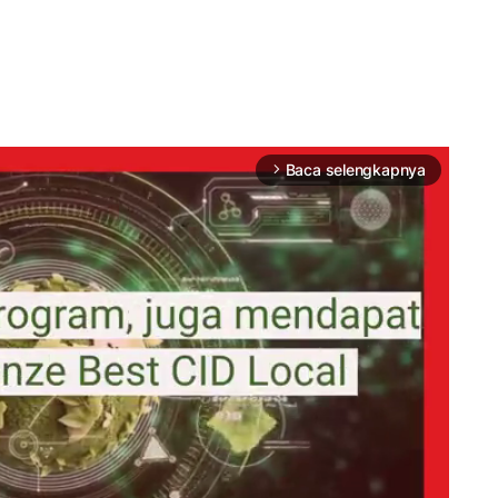
Baca selengkapnya
arrow_forward_ios