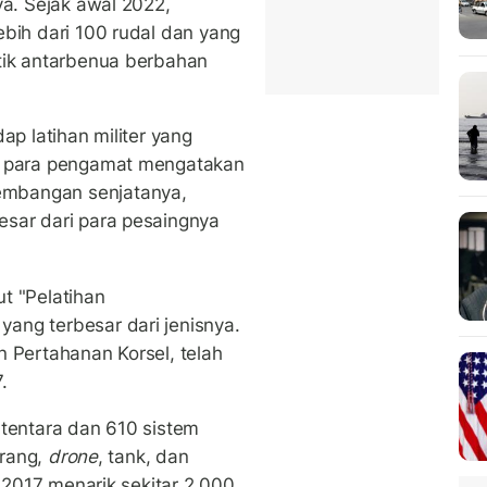
ya. Sejak awal 2022,
ebih dari 100 rudal dan yang
tik antarbenua berbahan
ap latihan militer yang
n, para pengamat mengatakan
embangan senjatanya,
esar dari para pesaingnya
t "Pelatihan
ang terbesar dari jenisnya.
n Pertahanan Korsel, telah
.
 tentara dan 610 sistem
erang,
drone
, tank, dan
a 2017 menarik sekitar 2.000