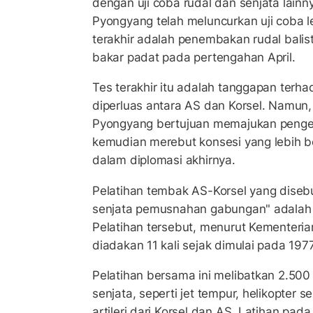
dengan uji coba rudal dan senjata lainn
Pyongyang telah meluncurkan uji coba l
terakhir adalah penembakan rudal balis
bakar padat pada pertengahan April.
Tes terakhir itu adalah tanggapan terhad
diperluas antara AS dan Korsel. Namu
Pyongyang bertujuan memajukan peng
kemudian merebut konsesi yang lebih b
dalam diplomasi akhirnya.
Pelatihan tembak AS-Korsel yang disebu
senjata
pemusnahan gabungan" adalah y
Pelatihan tersebut, menurut Kementeria
diadakan 11 kali sejak dimulai pada 1977
Pelatihan bersama ini melibatkan 2.500
senjata, seperti jet tempur, helikopter s
artileri dari Korsel dan AS. Latihan pad