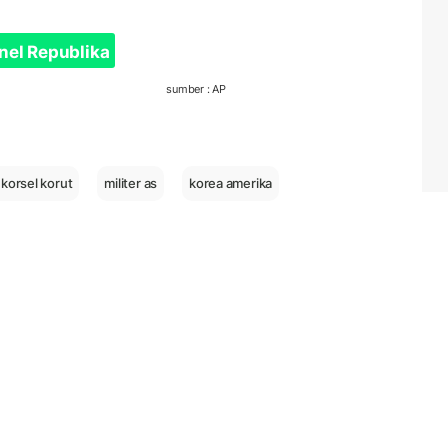
nel Republika
sumber : AP
korsel korut
militer as
korea amerika