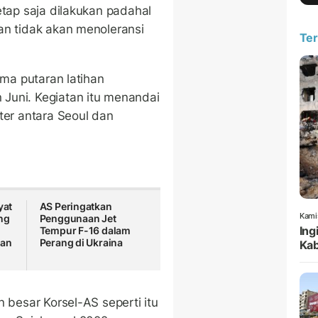
etap saja dilakukan padahal
an tidak akan menoleransi
Ter
ima putaran latihan
Juni. Kegiatan itu menandai
ter antara Seoul dan
yat
AS Peringatkan
Kami
ng
Penggunaan Jet
Ing
Tempur F-16 dalam
dan
Perang di Ukraina
Kab
n besar Korsel-AS seperti itu