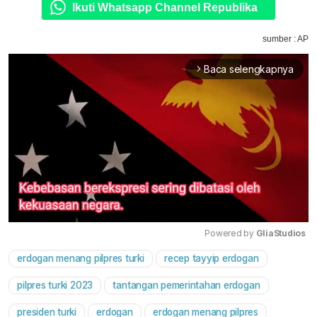
Ikuti Whatsapp Channel Republika
sumber : AP
Baca selengkapnya
arrow_forward_ios
Powered by 
GliaStudios
erdogan menang pilpres turki
recep tayyip erdogan
Mute
pilpres turki 2023
tantangan pemerintahan erdogan
presiden turki
erdogan
erdogan menang pilpres