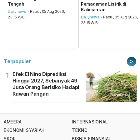
Tengah
Pemadaman Listrik di
Kalimantan
Dailynews
- Rabu , 05 Aug 2026,
23:15 WIB
Dailynews
- Rabu , 05 Aug 2026,
23:15 WIB
>
Terpopuler
Efek El Nino Diprediksi
1
Hingga 2027, Sebanyak 49
Juta Orang Berisiko Hadapi
Rawan Pangan
AMEERA
INTERNASIONAL
EKONOMI SYARIAH
TEKNO
SKOR
BISNIS FINANSIAL