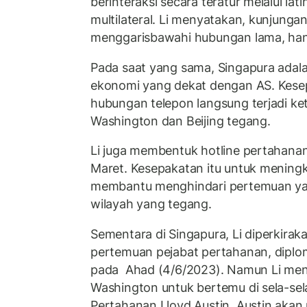
berinteraksi secara teratur melalui lati
multilateral. Li menyatakan, kunjungan
menggarisbawahi hubungan lama, han
Pada saat yang sama, Singapura adalah
ekonomi yang dekat dengan AS. Kesep
hubungan telepon langsung terjadi ke
Washington dan Beijing tegang.
Li juga membentuk hotline pertahan
Maret. Kesepakatan itu untuk mening
membantu menghindari pertemuan yan
wilayah yang tegang.
Sementara di Singapura, Li diperkirak
pertemuan pejabat pertahanan, diplo
pada Ahad (4/6/2023). Namun Li men
Washington untuk bertemu di sela-se
Pertahanan Lloyd Austin. Austin akan