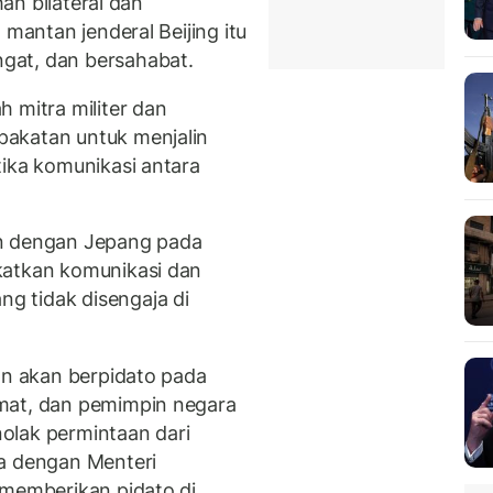
han bilateral dan
 mantan jenderal Beijing itu
gat, dan bersahabat.
 mitra militer dan
akatan untuk menjalin
tika komunikasi antara
an dengan Jepang pada
katkan komunikasi dan
g tidak disengaja di
an akan berpidato pada
mat, dan pemimpin negara
olak permintaan dari
la dengan Menteri
 memberikan pidato di