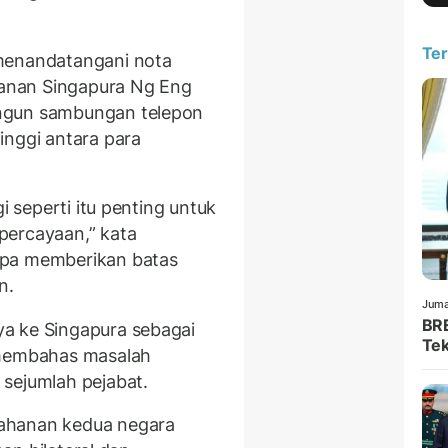
Ter
enandatangani nota
anan Singapura Ng Eng
ngun sambungan telepon
inggi antara para
i seperti itu penting untuk
percayaan,” kata
npa memberikan batas
n.
Juma
BRE
a ke Singapura sebagai
Tek
 membahas masalah
sejumlah pejabat.
ahanan kedua negara