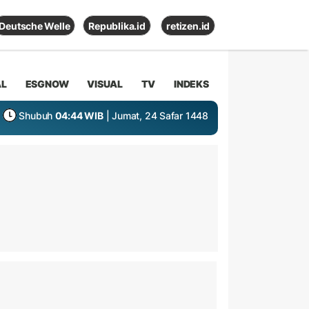
Deutsche Welle
Republika.id
retizen.id
AL
ESGNOW
VISUAL
TV
INDEKS
Shubuh
04:44 WIB
| Jumat, 24 Safar 1448