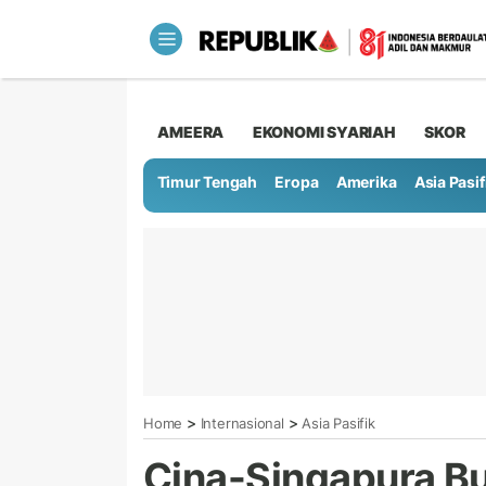
AMEERA
EKONOMI SYARIAH
SKOR
Timur Tengah
Eropa
Amerika
Asia Pasif
>
>
Home
Internasional
Asia Pasifik
Cina-Singapura B