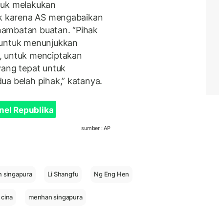
tuk melakukan
ak karena AS mengabaikan
hambatan buatan. “Pihak
 untuk menunjukkan
, untuk menciptakan
yang tepat untuk
ua belah pihak,” katanya.
nel Republika
sumber : AP
 singapura
Li Shangfu
Ng Eng Hen
cina
menhan singapura