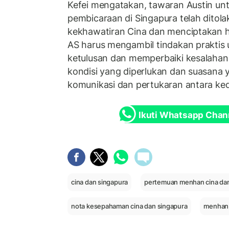
Kefei mengatakan, tawaran Austin un
pembicaraan di Singapura telah ditol
kekhawatiran Cina dan menciptakan 
AS harus mengambil tindakan praktis
ketulusan dan memperbaiki kesalahan
kondisi yang diperlukan dan suasana 
komunikasi dan pertukaran antara ked
Ikuti Whatsapp Chan
cina dan singapura
pertemuan menhan cina dan
nota kesepahaman cina dan singapura
menhan 