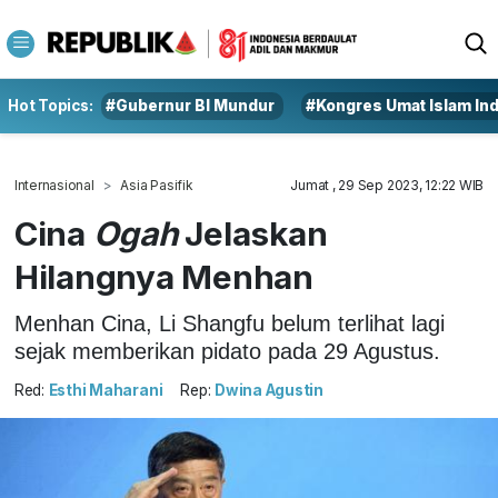
Hot Topics:
#Gubernur BI Mundur
#Kongres Umat Islam In
Internasional
Asia Pasifik
Jumat , 29 Sep 2023, 12:22 WIB
Cina
Ogah
Jelaskan
Hilangnya Menhan
Menhan Cina, Li Shangfu belum terlihat lagi
sejak memberikan pidato pada 29 Agustus.
Red:
Esthi Maharani
Rep:
Dwina Agustin