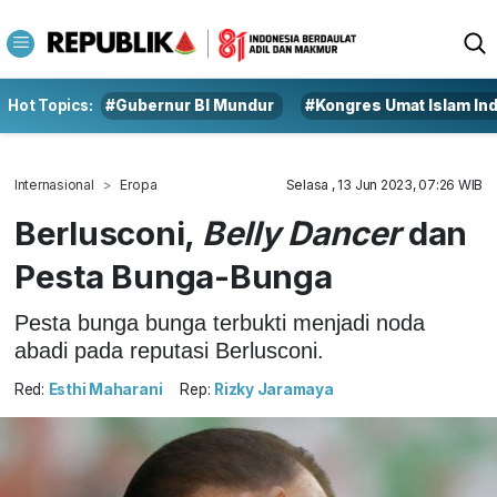
Hot Topics:
#Gubernur BI Mundur
#Kongres Umat Islam In
Internasional
Eropa
Selasa , 13 Jun 2023, 07:26 WIB
Berlusconi,
Belly Dancer
dan
Pesta Bunga-Bunga
Pesta bunga bunga terbukti menjadi noda
abadi pada reputasi Berlusconi.
Red:
Esthi Maharani
Rep:
Rizky Jaramaya