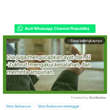
Ikuti Whatsapp Channel Republika
Baca selengkapnya
arrow_forward_ios
Powered by 
GliaStudios
Silvio Berlusconi
Silvio Berlusconi meninggal
Mute