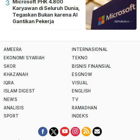
Microsoft PHK 4.800
3
Karyawan di Seluruh Dunia,
Tegaskan Bukan karena AI
Gantikan Pekerja
AMEERA
INTERNASIONAL
EKONOMI SYARIAH
TEKNO
SKOR
BISNIS FINANSIAL
KHAZANAH
ESGNOW
IQRA
VISUAL
ISLAM DIGEST
ENGLISH
NEWS
TV
ANALISIS
RAMADHAN
SPORT
INDEKS