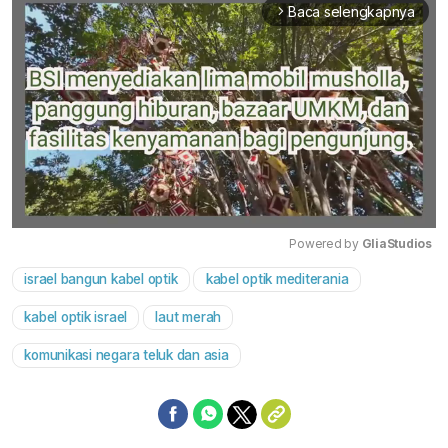
Baca selengkapnya
arrow_forward_ios
Powered by 
GliaStudios
israel bangun kabel optik
kabel optik mediterania
Mute
kabel optik israel
laut merah
komunikasi negara teluk dan asia