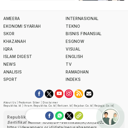
AMEERA
INTERNASIONAL
EKONOMI SYARIAH
TEKNO
SKOR
BISNIS FINANSIAL
KHAZANAH
ESGNOW
IQRA
VISUAL
ISLAM DIGEST
ENGLISH
NEWS
TV
ANALISIS
RAMADHAN
SPORT
INDEKS
About Us
|
Pedoman Siber
|
Disclaimer
Republika.id
|
Ihram.republika.co.id
|
Retizen.id
|
Rejabar.co.id
|
Rejogja.co.id
|
Republika telah diverifikasi oleh Dewan Pers
Sertifikat Nomor 1058/DP-Verifikasi/K/XII/2022
https://dewanpers.or.id/data/perusahaanpers