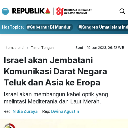
Hot Topics:
#Gubernur BI Mundur
#Kongres Umat Islam In
Internasional
Timur Tengah
Senin , 19 Jun 2023, 06:42 WIB
Israel akan Jembatani
Komunikasi Darat Negara
Teluk dan Asia ke Eropa
Israel akan membangun kabel optik yang
melintasi Mediterania dan Laut Merah.
Red:
Nidia Zuraya
Rep:
Dwina Agustin