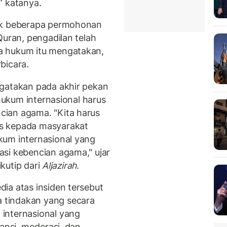
” katanya.
lak beberapa permohonan
Quran, pengadilan telah
a hukum itu mengatakan,
bicara.
ngatakan pada akhir pekan
 hukum internasional harus
ian agama. "Kita harus
s kepada masyarakat
kum internasional yang
si kebencian agama," ujar
ikutip dari
Aljazirah
.
ia atas insiden tersebut
 tindakan yang secara
internasional yang
ransi, moderasi, dan