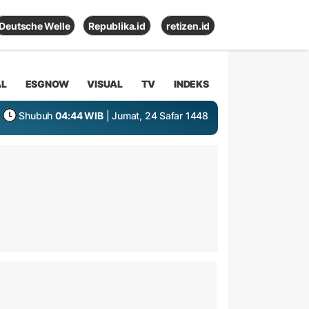
Deutsche Welle
Republika.id
retizen.id
AL
ESGNOW
VISUAL
TV
INDEKS
Shubuh
04:44 WIB
| Jumat, 24 Safar 1448