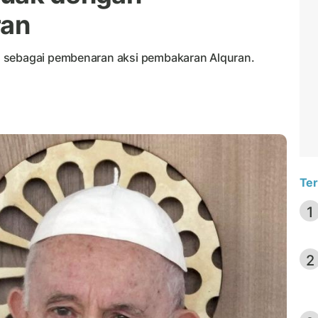
ran
a sebagai pembenaran aksi pembakaran Alquran.
Ter
1
2