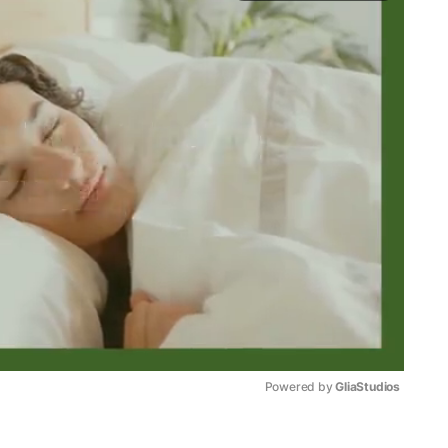
Powered by 
GliaStudios
Mute