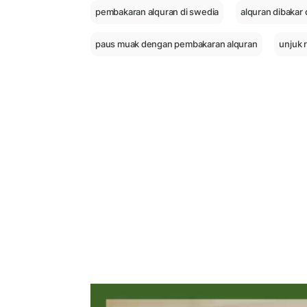
pembakaran alquran di swedia
alquran dibakar 
paus muak dengan pembakaran alquran
unjuk 