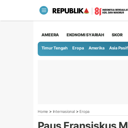
AMEERA
EKONOMI SYARIAH
SKOR
Timur Tengah
Eropa
Amerika
Asia Pasif
>
>
Home
Internasional
Eropa
Paus Fransiskus 