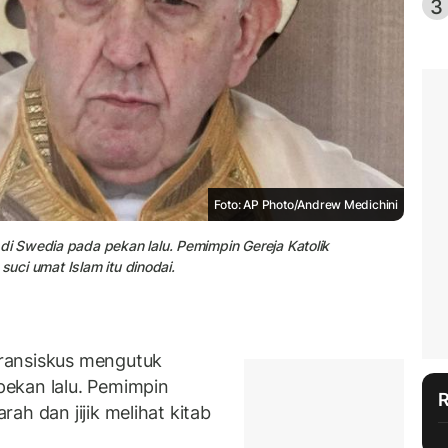
3
Foto: AP Photo/Andrew Medichini
 Swedia pada pekan lalu. Pemimpin Gereja Katolik
suci umat Islam itu dinodai.
ransiskus mengutuk
pekan lalu. Pemimpin
ah dan jijik melihat kitab