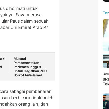
us dihormati untuk
Ter
ainya. Saya merasa
 ujar Paus dalam sebuah
kabar Uni Emirat Arab
Al
urki
Muncul
Pemberontakan
ad
Parlemen Inggris
untuk Gagalkan RUU
Juma
Boikot Anti-Israel
BRE
Tek
icara sebagai pembenaran
asan berbicara tidak boleh
ndahkan orang lain, dan