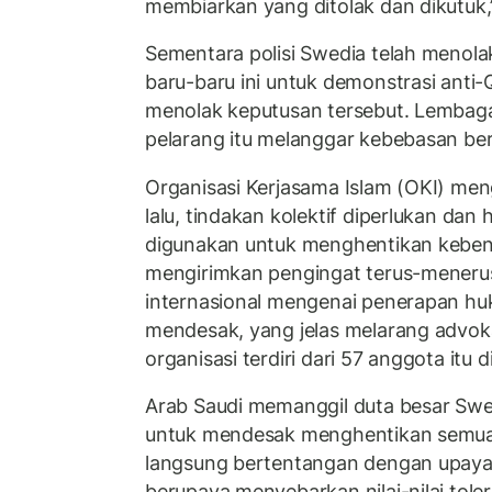
membiarkan yang ditolak dan dikutuk,
Sementara polisi Swedia telah meno
baru-baru ini untuk demonstrasi anti-
menolak keputusan tersebut. Lembag
pelarang itu melanggar kebebasan ber
Organisasi Kerjasama Islam (OKI) me
lalu, tindakan kolektif diperlukan dan
digunakan untuk menghentikan kebenc
mengirimkan pengingat terus-meneru
internasional mengenai penerapan hu
mendesak, yang jelas melarang advoka
organisasi terdiri dari 57 anggota itu d
Arab Saudi memanggil duta besar Swed
untuk mendesak menghentikan semua
langsung bertentangan dengan upaya 
berupaya menyebarkan nilai-nilai tole