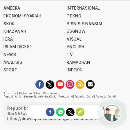
AMEERA
INTERNASIONAL
EKONOMI SYARIAH
TEKNO
SKOR
BISNIS FINANSIAL
KHAZANAH
ESGNOW
IQRA
VISUAL
ISLAM DIGEST
ENGLISH
NEWS
TV
ANALISIS
RAMADHAN
SPORT
INDEKS
About Us
|
Pedoman Siber
|
Disclaimer
Republika.id
|
Ihram.republika.co.id
|
Retizen.id
|
Rejabar.co.id
|
Rejogja.co.id
|
Republika telah diverifikasi oleh Dewan Pers
Sertifikat Nomor 1058/DP-Verifikasi/K/XII/2022
https://dewanpers.or.id/data/perusahaanpers
Ask me!