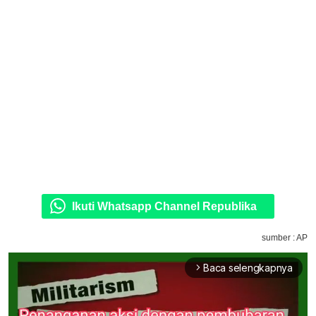
Ikuti Whatsapp Channel Republika
sumber : AP
Baca selengkapnya
arrow_forward_ios