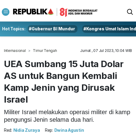
Hot Topics:
#Gubernur BI Mundur
#Kongres Umat Islam In
Internasional
Timur Tengah
Jumat , 07 Jul 2023, 10:04 WIB
UEA Sumbang 15 Juta Dolar
AS untuk Bangun Kembali
Kamp Jenin yang Dirusak
Israel
Militer Israel melakukan operasi militer di kamp
pengungsi Jenin selama dua hari.
Red:
Nidia Zuraya
Rep:
Dwina Agustin