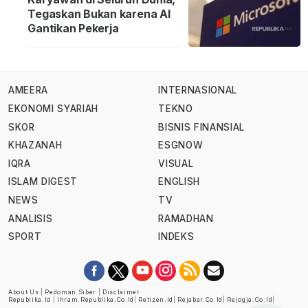
Tegaskan Bukan karena AI
Gantikan Pekerja
AMEERA
INTERNASIONAL
EKONOMI SYARIAH
TEKNO
SKOR
BISNIS FINANSIAL
KHAZANAH
ESGNOW
IQRA
VISUAL
ISLAM DIGEST
ENGLISH
NEWS
TV
ANALISIS
RAMADHAN
SPORT
INDEKS
About Us
|
Pedoman Siber
|
Disclaimer
Republika.id
|
Ihram.republika.co.id
|
Retizen.id
|
Rejabar.co.id
|
Rejogja.co.id
|