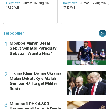
Dailynews
- Jumat , 07 Aug 2026,
Dailynews
- Jumat , 07 Aug 2026
17:30 WIB
17:15 WIB
>
Terpopuler
Mbappe Marah Besar,
1
Sebut Senator Paraguay
Sebagai 'Wanita Hina'
Trump Klaim Damai Ukraina
2
Makin Dekat, Kyiv Malah
Gempur 47 Target Militer
Rusia
Microsoft PHK 4.800
3
Karyawan di Seluruh Dunia,