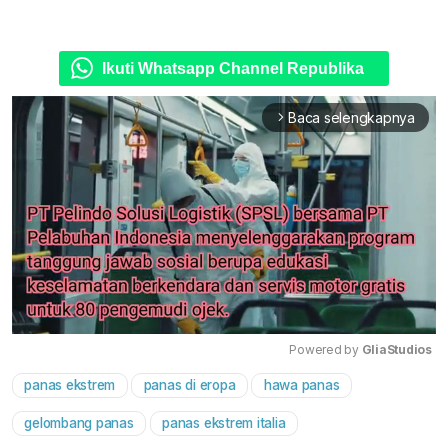
Ikuti Whatsapp Channel Republika
Baca selengkapnya
arrow_forward_ios
Powered by 
GliaStudios
panas ekstrem
panas di eropa
hawa panas
Mute
gelombang panas
panas ekstrem italia