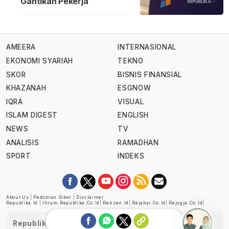
Gantikan Pekerja
AMEERA
INTERNASIONAL
EKONOMI SYARIAH
TEKNO
SKOR
BISNIS FINANSIAL
KHAZANAH
ESGNOW
IQRA
VISUAL
ISLAM DIGEST
ENGLISH
NEWS
TV
ANALISIS
RAMADHAN
SPORT
INDEKS
About Us
|
Pedoman Siber
|
Disclaimer
Republika.id
|
Ihram.republika.co.id
|
Retizen.id
|
Rejabar.co.id
|
Rejogja.co.id
|
Republika telah diverifikasi oleh Dewan Pers