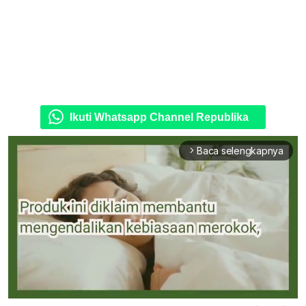
Ikuti Whatsapp Channel Republika
Baca selengkapnya
arrow_forward_ios