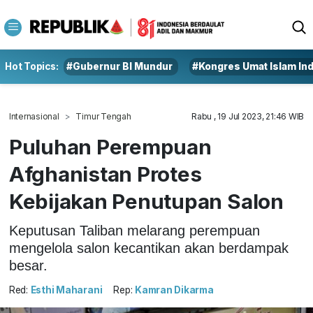
Hot Topics:
#Gubernur BI Mundur
#Kongres Umat Islam In
Internasional
Timur Tengah
Rabu , 19 Jul 2023, 21:46 WIB
Puluhan Perempuan
Afghanistan Protes
Kebijakan Penutupan Salon
Keputusan Taliban melarang perempuan
mengelola salon kecantikan akan berdampak
besar.
Red:
Esthi Maharani
Rep:
Kamran Dikarma