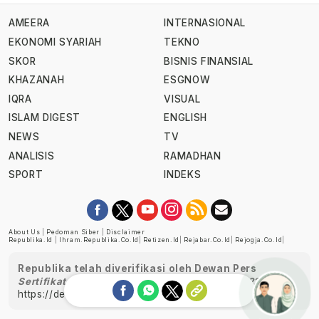
AMEERA
INTERNASIONAL
EKONOMI SYARIAH
TEKNO
SKOR
BISNIS FINANSIAL
KHAZANAH
ESGNOW
IQRA
VISUAL
ISLAM DIGEST
ENGLISH
NEWS
TV
ANALISIS
RAMADHAN
SPORT
INDEKS
About Us
|
Pedoman Siber
|
Disclaimer
Republika.id
|
Ihram.republika.co.id
|
Retizen.id
|
Rejabar.co.id
|
Rejogja.co.id
|
Republika telah diverifikasi oleh Dewan Pers
Sertifikat Nomor 1058/DP-Verifikasi/K/XII/2022
https://dewanpers.or.id/data/perusahaanpers