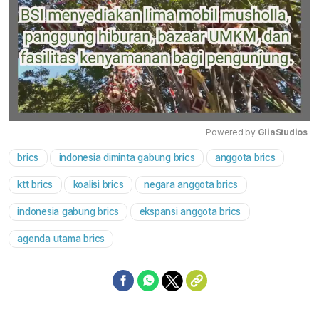
Powered by 
GliaStudios
brics
indonesia diminta gabung brics
anggota brics
Mute
ktt brics
koalisi brics
negara anggota brics
indonesia gabung brics
ekspansi anggota brics
agenda utama brics