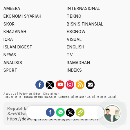
AMEERA
INTERNASIONAL
EKONOMI SYARIAH
TEKNO
SKOR
BISNIS FINANSIAL
KHAZANAH
ESGNOW
IQRA
VISUAL
ISLAM DIGEST
ENGLISH
NEWS
TV
ANALISIS
RAMADHAN
SPORT
INDEKS
About Us
|
Pedoman Siber
|
Disclaimer
Republika.id
|
Ihram.republika.co.id
|
Retizen.id
|
Rejabar.co.id
|
Rejogja.co.id
|
Republika telah diverifikasi oleh Dewan Pers
Sertifikat Nomor 1058/DP-Verifikasi/K/XII/2022
https://dewanpers.or.id/data/perusahaanpers
Ask me!