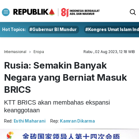
Hot Topics:
#Gubernur BI Mundur
#Kongres Umat Islam In
Internasional
Eropa
Rabu , 02 Aug 2023, 12:18 WIB
Rusia: Semakin Banyak
Negara yang Berniat Masuk
BRICS
KTT BRICS akan membahas ekspansi
keanggotaan
Red:
Esthi Maharani
Rep:
Kamran Dikarma