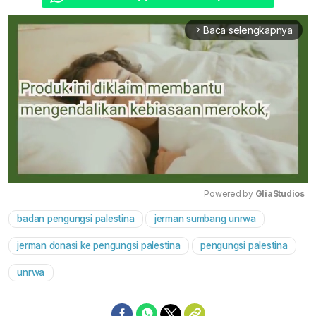
Baca selengkapnya
arrow_forward_ios
Powered by 
GliaStudios
badan pengungsi palestina
jerman sumbang unrwa
Mute
jerman donasi ke pengungsi palestina
pengungsi palestina
unrwa