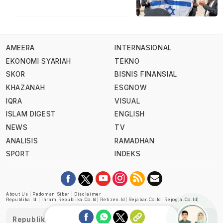
AMEERA
INTERNASIONAL
EKONOMI SYARIAH
TEKNO
SKOR
BISNIS FINANSIAL
KHAZANAH
ESGNOW
IQRA
VISUAL
ISLAM DIGEST
ENGLISH
NEWS
TV
ANALISIS
RAMADHAN
SPORT
INDEKS
About Us
|
Pedoman Siber
|
Disclaimer
Republika.id
|
Ihram.republika.co.id
|
Retizen.id
|
Rejabar.co.id
|
Rejogja.co.id
|
Republika telah diverifikasi oleh Dewan Pers