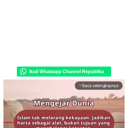
Ikuti Whatsapp Channel Republika
Baca selengkapnya
arrow_forward_ios