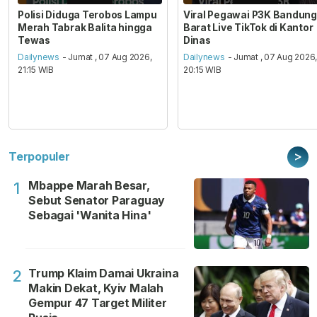
Polisi Diduga Terobos Lampu
Viral Pegawai P3K Bandung
Merah Tabrak Balita hingga
Barat Live TikTok di Kantor
Tewas
Dinas
Dailynews
- Jumat , 07 Aug 2026,
Dailynews
- Jumat , 07 Aug 2026
21:15 WIB
20:15 WIB
>
Terpopuler
Mbappe Marah Besar,
1
Sebut Senator Paraguay
Sebagai 'Wanita Hina'
Trump Klaim Damai Ukraina
2
Makin Dekat, Kyiv Malah
Gempur 47 Target Militer