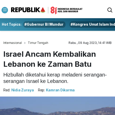
Hot Topics:
#Gubernur BI Mundur
#Kongres Umat Islam In
Internasional
Timur Tengah
Rabu , 09 Aug 2023, 14:41 WIB
Israel Ancam Kembalikan
Lebanon ke Zaman Batu
Hizbullah diketahui kerap meladeni serangan-
serangan Israel ke Lebanon.
Red:
Nidia Zuraya
Rep:
Kamran Dikarma