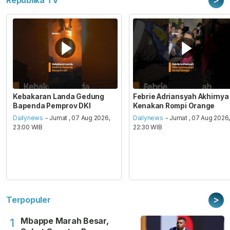
Republika TV
Kebakaran Landa Gedung
Febrie Adriansyah Akhirnya
Bapenda Pemprov DKI
Kenakan Rompi Orange
Dailynews
- Jumat , 07 Aug 2026,
Dailynews
- Jumat , 07 Aug 2026
23:00 WIB
22:30 WIB
>
Terpopuler
Mbappe Marah Besar,
1