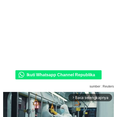
Ikuti Whatsapp Channel Republika
sumber : Reuters
Baca selengkapnya
arrow_forward_ios