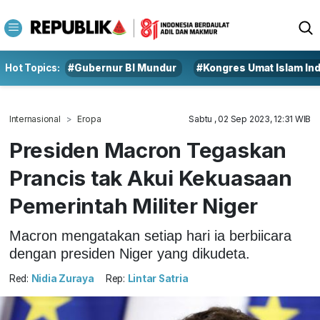
Hot Topics:
#Gubernur BI Mundur
#Kongres Umat Islam In
Internasional
Eropa
Sabtu , 02 Sep 2023, 12:31 WIB
Presiden Macron Tegaskan
Prancis tak Akui Kekuasaan
Pemerintah Militer Niger
Macron mengatakan setiap hari ia berbiicara
dengan presiden Niger yang dikudeta.
Red:
Nidia Zuraya
Rep:
Lintar Satria