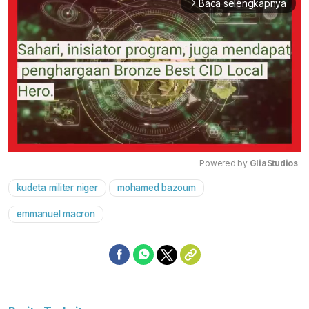
Baca selengkapnya
arrow_forward_ios
Powered by 
GliaStudios
kudeta militer niger
mohamed bazoum
Mute
emmanuel macron