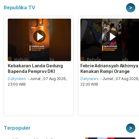
>
Republika TV
Kebakaran Landa Gedung
Febrie Adriansyah Akhirnya
Bapenda Pemprov DKI
Kenakan Rompi Orange
Dailynews
- Jumat , 07 Aug 2026,
Dailynews
- Jumat , 07 Aug 2026
23:00 WIB
22:30 WIB
>
Terpopuler