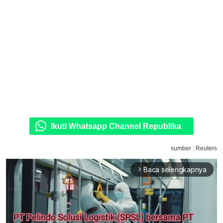
Ikuti Whatsapp Channel Republika
sumber : Reuters
Baca selengkapnya
arrow_forward_ios