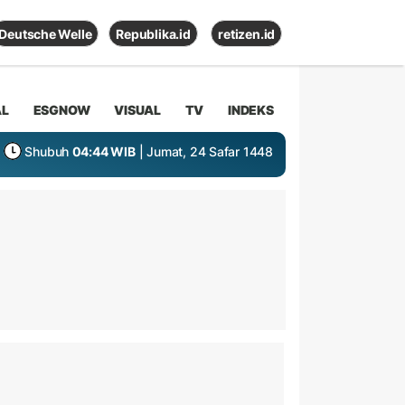
Deutsche Welle
Republika.id
retizen.id
AL
ESGNOW
VISUAL
TV
INDEKS
Shubuh
04:44 WIB
| Jumat, 24 Safar 1448