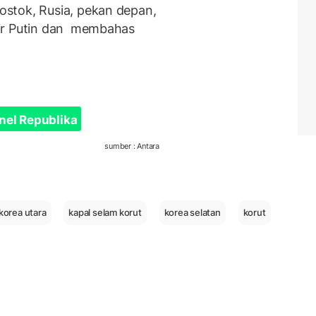
stok, Rusia, pekan depan,
mir Putin dan membahas
nel Republika
sumber : Antara
korea utara
kapal selam korut
korea selatan
korut