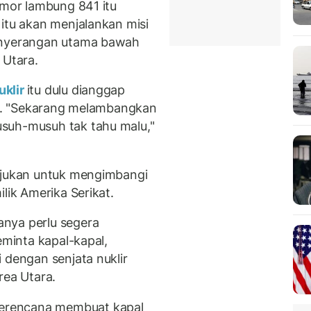
omor lambung 841 itu
 itu akan menjalankan misi
penyerangan utama bawah
 Utara.
uklir
itu dulu dianggap
ta'. "Sekarang melambangkan
suh-musuh tak tahu malu,"
tujukan untuk mengimbangi
ilik Amerika Serikat.
nya perlu segera
eminta kapal-kapal,
 dengan senjata nuklir
rea Utara.
erencana membuat kapal