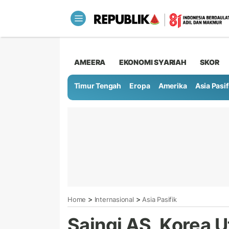
AMEERA
EKONOMI SYARIAH
SKOR
Timur Tengah
Eropa
Amerika
Asia Pasif
>
>
Home
Internasional
Asia Pasifik
Saingi AS, Korea 