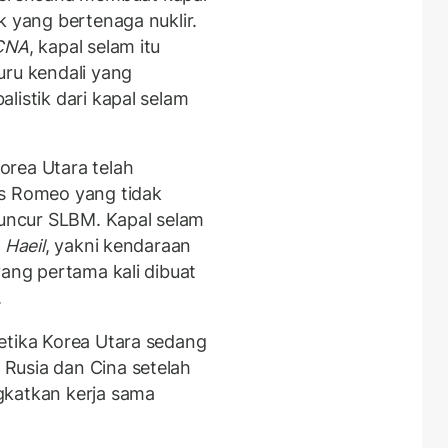
k yang bertenaga nuklir.
CNA
, kapal selam itu
uru kendali yang
listik dari kapal selam
orea Utara telah
as Romeo yang tidak
ncur SLBM. Kapal selam
n
Haeil
, yakni kendaraan
yang pertama kali dibuat
.
etika Korea Utara sedang
Rusia dan Cina setelah
gkatkan kerja sama