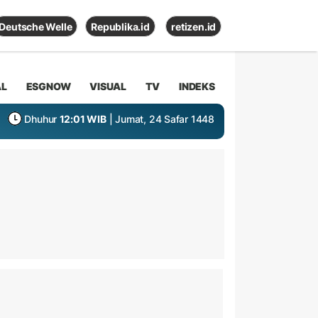
Deutsche Welle
Republika.id
retizen.id
AL
ESGNOW
VISUAL
TV
INDEKS
Dhuhur
12:01 WIB
| Jumat, 24 Safar 1448