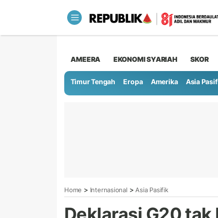
AMEERA
EKONOMI SYARIAH
SKOR
Timur Tengah
Eropa
Amerika
Asia Pasif
>
>
Home
Internasional
Asia Pasifik
Deklarasi G20 tak