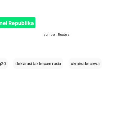
nel Republika
sumber : Reuters
g20
deklarasi tak kecam rusia
ukraina kecewa