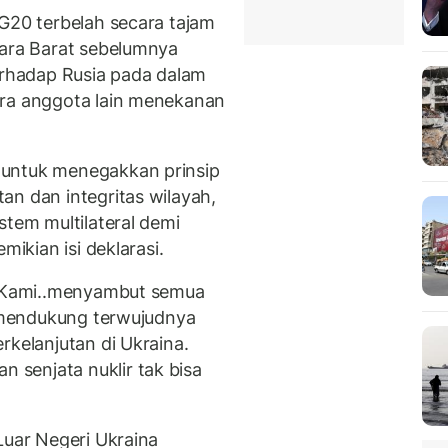
 G20 terbelah secara tajam
gara Barat sebelumnya
rhadap Rusia pada dalam
ara anggota lain menekanan
 untuk menegakkan prinsip
an dan integritas wilayah,
stem multilateral demi
mikian isi deklarasi.
 ’’Kami..menyambut semua
g mendukung terwujudnya
rkelanjutan di Ukraina.
senjata nuklir tak bisa
Luar Negeri Ukraina