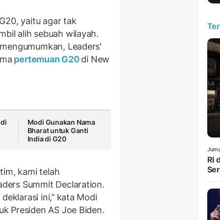
G20, yaitu agar tak
Ter
il alih sebuah wilayah.
i mengumumkan, Leaders'
ama
pertemuan G20
di New
di
Modi Gunakan Nama
Bharat untuk Ganti
India di G20
Juma
RI 
Ser
tim, kami telah
ders Summit Declaration.
larasi ini,’’ kata Modi
uk Presiden AS Joe Biden.