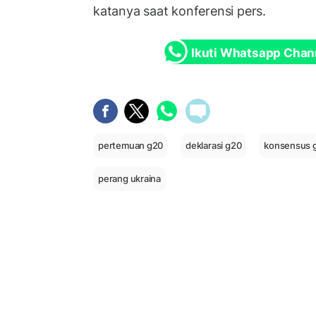
katanya saat konferensi pers.
Ikuti Whatsapp Chan
pertemuan g20
deklarasi g20
konsensus 
perang ukraina