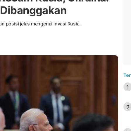
a Dibanggakan
posisi jelas mengenai invasi Rusia.
Ter
1
2