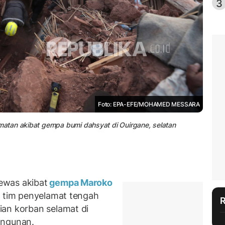
3
Foto: EPA-EFE/MOHAMED MESSARA
atan akibat gempa bumi dahsyat di Ouirgane, selatan
ewas akibat
gempa Maroko
i tim penyelamat tengah
ian korban selamat di
angunan.