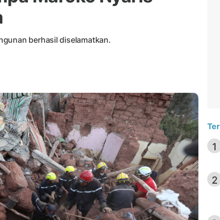
a
ngunan berhasil diselamatkan.
Ter
1
2