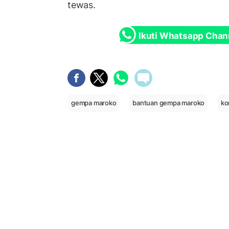
tewas.
Ikuti Whatsapp Chan
gempa maroko
bantuan gempa maroko
ko