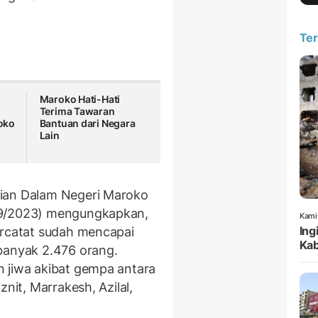
Ter
Maroko Hati-Hati
Terima Tawaran
oko
Bantuan dari Negara
Lain
rian Dalam Negeri Maroko
/9/2023) mengungkapkan,
Kami
Ing
ercatat sudah mencapai
Kab
banyak 2.476 orang.
 jiwa akibat gempa antara
znit, Marrakesh, Azilal,