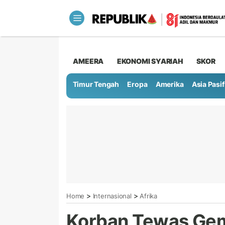
AMEERA
EKONOMI SYARIAH
SKOR
Timur Tengah
Eropa
Amerika
Asia Pasif
>
>
Home
Internasional
Afrika
Korban Tewas Gem