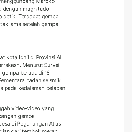
r mengguncang Maroko
a dengan magnitudo
a detik. Terdapat gempa
r tak lama setelah gempa
 kota Ighil di Provinsi Al
arrakesh. Menurut Survei
t gempa berada di 18
Sementara badan seismik
a pada kedalaman delapan
gah video-video yang
cangan gempa
esa di Pegunungan Atlas
agian dari tembok merah