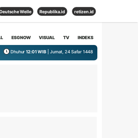
Deutsche Welle
Republika.id
retizen.id
AL
ESGNOW
VISUAL
TV
INDEKS
Dhuhur
12:01 WIB
| Jumat, 24 Safar 1448