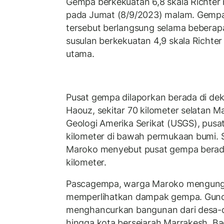
Gempa berkekuatan 6,8 skala Richte
pada Jumat (8/9/2023) malam. Gemp
tersebut berlangsung selama beberap
susulan berkekuatan 4,9 skala Richte
utama.
Pusat gempa dilaporkan berada di dekat
Haouz, sekitar 70 kilometer selatan M
Geologi Amerika Serikat (USGS), pusa
kilometer di bawah permukaan bumi. 
Maroko menyebut pusat gempa berad
kilometer.
Pascagempa, warga Maroko mengung
memperlihatkan dampak gempa. Gun
menghancurkan bangunan dari desa-d
hingga kota bersejarah Marrakesh. B