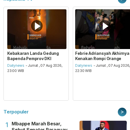
Kebakaran Landa Gedung
Febrie Adriansyah Akhirnya
Bapenda Pemprov DKI
Kenakan Rompi Orange
Dailynews
- Jumat , 07 Aug 2026,
Dailynews
- Jumat , 07 Aug 2026
23:00 WIB
22:30 WIB
>
Terpopuler
Mbappe Marah Besar,
1
Sebut Senator Paraguay