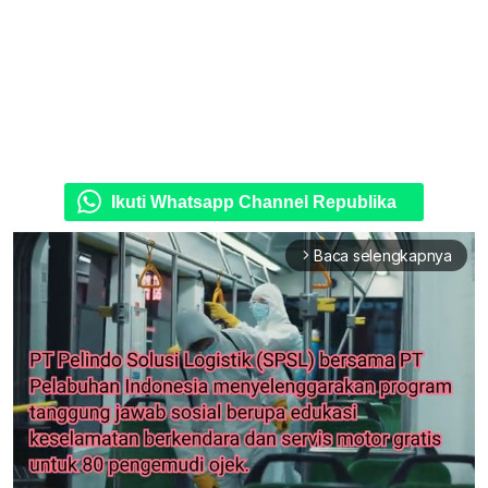
Ikuti Whatsapp Channel Republika
Baca selengkapnya
arrow_forward_ios