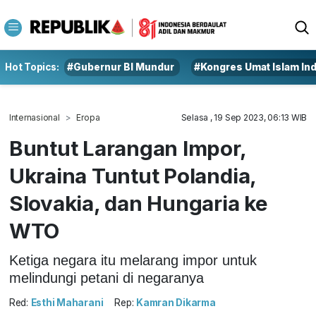
Hot Topics:
#Gubernur BI Mundur
#Kongres Umat Islam In
Internasional
Eropa
Selasa , 19 Sep 2023, 06:13 WIB
Buntut Larangan Impor,
Ukraina Tuntut Polandia,
Slovakia, dan Hungaria ke
WTO
Ketiga negara itu melarang impor untuk
melindungi petani di negaranya
Red:
Esthi Maharani
Rep:
Kamran Dikarma