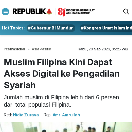
Hot Topics:
#Gubernur BI Mundur
#Kongres Umat Islam In
Internasional
Asia Pasifik
Rabu , 20 Sep 2023, 05:25 WIB
Muslim Filipina Kini Dapat
Akses Digital ke Pengadilan
Syariah
Jumlah muslim di Filipina lebih dari 6 persen
dari total populasi Filipina.
Red:
Nidia Zuraya
Rep:
Amri Amrullah