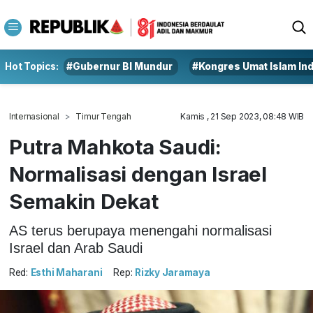
Hot Topics:
#Gubernur BI Mundur
#Kongres Umat Islam In
Internasional
Timur Tengah
Kamis , 21 Sep 2023, 08:48 WIB
Putra Mahkota Saudi:
Normalisasi dengan Israel
Semakin Dekat
AS terus berupaya menengahi normalisasi
Israel dan Arab Saudi
Red:
Esthi Maharani
Rep:
Rizky Jaramaya