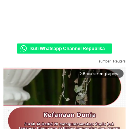
Ikuti Whatsapp Channel Republika
sumber : Reuters
Baca selengkapnya
arrow_forward_ios