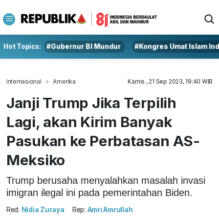
Hot Topics:
#Gubernur BI Mundur
#Kongres Umat Islam In
Internasional
Amerika
Kamis , 21 Sep 2023, 19:40 WIB
Janji Trump Jika Terpilih
Lagi, akan Kirim Banyak
Pasukan ke Perbatasan AS-
Meksiko
Trump berusaha menyalahkan masalah invasi
imigran ilegal ini pada pemerintahan Biden.
Red:
Nidia Zuraya
Rep:
Amri Amrullah