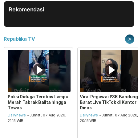
Rekomendasi
>
Republika TV
Polisi Diduga Terobos Lampu
Viral Pegawai P3K Bandung
Merah Tabrak Balita hingga
Barat Live TikTok di Kantor
Tewas
Dinas
Dailynews
- Jumat , 07 Aug 2026,
Dailynews
- Jumat , 07 Aug 2026
21:15 WIB
20:15 WIB