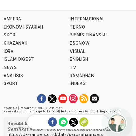
AMEERA
INTERNASIONAL
EKONOMI SYARIAH
TEKNO
SKOR
BISNIS FINANSIAL
KHAZANAH
ESGNOW
IQRA
VISUAL
ISLAM DIGEST
ENGLISH
NEWS
TV
ANALISIS
RAMADHAN
SPORT
INDEKS
About Us
|
Pedoman Siber
|
Disclaimer
Republika.id
|
Ihram.republika.co.id
|
Retizen.id
|
Rejabar.co.id
|
Rejogja.co.id
|
Republika telah diverifikasi oleh Dewan Pers
Sertifikat Nomor 1058/DP-Verifikasi/K/XII/2022
https://dewanpers.or.id/data/perusahaanpers
Ask me!