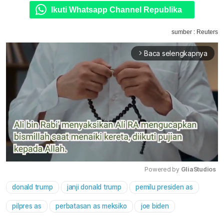
Ikuti Whatsapp Channel Republika
sumber : Reuters
Baca selengkapnya
arrow_forward_ios
Powered by 
GliaStudios
donald trump
janji donald trump
pemilu presiden as
Mute
pilpres as
perbatasan as meksiko
joe biden