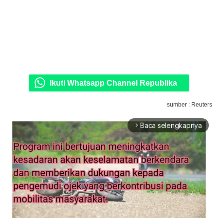
Ikuti Whatsapp Channel Republika
sumber : Reuters
Baca selengkapnya
arrow_forward_ios