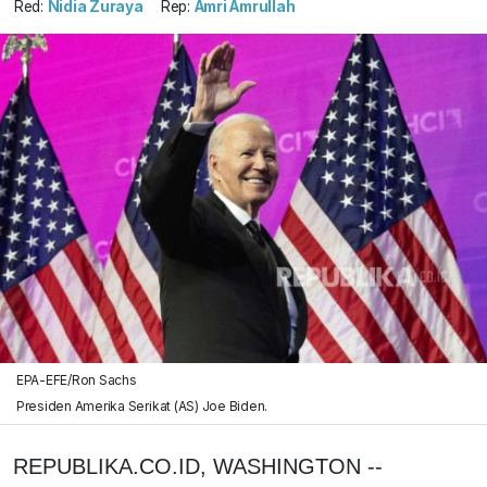
Red:
Nidia Zuraya
Rep:
Amri Amrullah
EPA-EFE/Ron Sachs
Presiden Amerika Serikat (AS) Joe Biden.
REPUBLIKA.CO.ID, WASHINGTON --