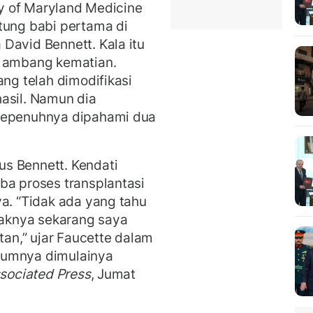
ity of Maryland Medicine
tung babi pertama di
David Bennett. Kala itu
i ambang kematian.
ang telah dimodifikasi
asil. Namun dia
 sepenuhnya dipahami dua
s Bennett. Kendati
ba proses transplantasi
ya. “Tidak ada yang tahu
idaknya sekarang saya
n,” ujar Faucette dalam
lumnya dimulainya
sociated Press
, Jumat