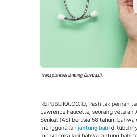
Transplantasi jantung (ilustrasi).
REPUBLIKA.CO.ID, Pasti tak pernah te
Lawrence Faucette, seorang veteran 
Serikat (AS) berusia 58 tahun, bahwa
menggunakan
jantung babi
di tubuhny
menyangka lagi bahwa jantung babi t