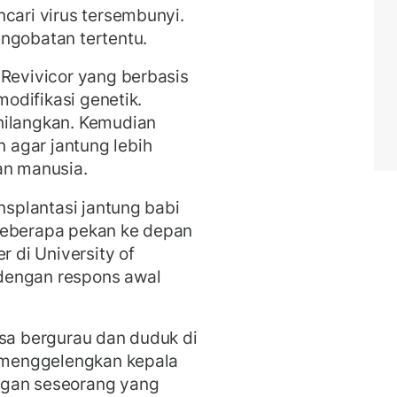
ncari virus tersembunyi.
ngobatan tertentu.
 Revivicor yang berbasis
modifikasi genetik.
hilangkan. Kemudian
agar jantung lebih
an manusia.
ansplantasi jantung babi
beberapa pekan ke depan
r di University of
dengan respons awal
isa bergurau dan duduk di
s menggelengkan kepala
ngan seseorang yang