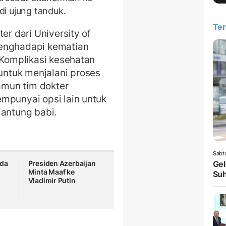
i ujung tanduk.
Ter
er dari University of
menghadapi kematian
 Komplikasi kesehatan
ntuk menjalani proses
Namun tim dokter
mpunyai opsi lain untuk
jantung babi.
Sabt
Gel
ada
Presiden Azerbaijan
Minta Maaf ke
Suh
Vladimir Putin