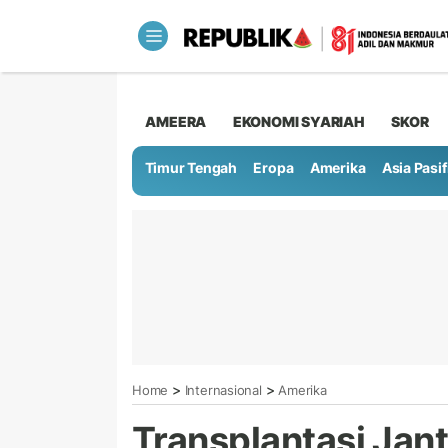
AMEERA
EKONOMI SYARIAH
SKOR
Timur Tengah
Eropa
Amerika
Asia Pasif
>
>
Home
Internasional
Amerika
Transplantasi Jan