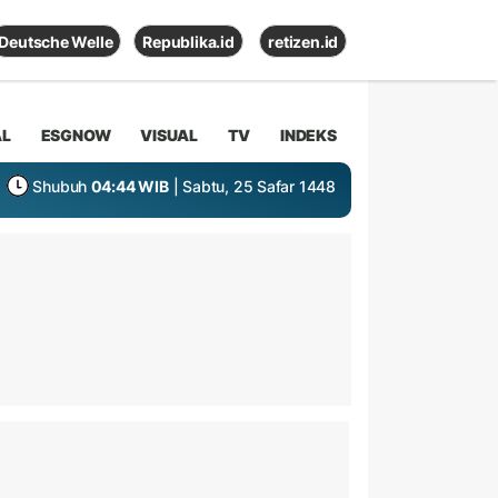
Deutsche Welle
Republika.id
retizen.id
AL
ESGNOW
VISUAL
TV
INDEKS
Shubuh
04:44 WIB
| Sabtu, 25 Safar 1448