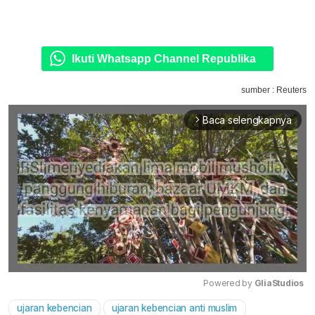
Ikuti Whatsapp Channel Republika
sumber : Reuters
Baca selengkapnya
arrow_forward_ios
Powered by 
GliaStudios
ujaran kebencian
ujaran kebencian anti muslim
Mute