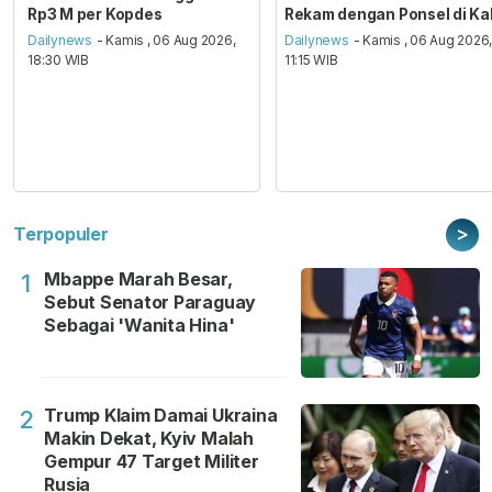
Rp3 M per Kopdes
Rekam dengan Ponsel di Ka
Dailynews
- Kamis , 06 Aug 2026,
Dailynews
- Kamis , 06 Aug 2026
18:30 WIB
11:15 WIB
>
Terpopuler
Mbappe Marah Besar,
1
Sebut Senator Paraguay
Sebagai 'Wanita Hina'
Trump Klaim Damai Ukraina
2
Makin Dekat, Kyiv Malah
Gempur 47 Target Militer
Rusia