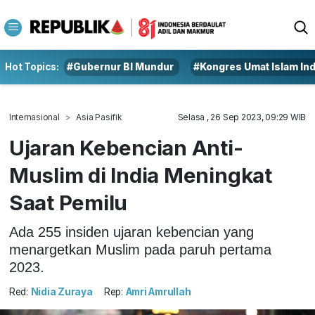
Hot Topics:
#Gubernur BI Mundur
#Kongres Umat Islam In
Internasional
Asia Pasifik
Selasa , 26 Sep 2023, 09:29 WIB
Ujaran Kebencian Anti-
Muslim di India Meningkat
Saat Pemilu
Ada 255 insiden ujaran kebencian yang
menargetkan Muslim pada paruh pertama
2023.
Red:
Nidia Zuraya
Rep:
Amri Amrullah