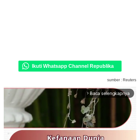
Ikuti Whatsapp Channel Republika
sumber : Reuters
Baca selengkapnya
arrow_forward_ios