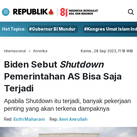
Hot Topics:
#Gubernur BI Mundur
#Kongres Umat Islam In
Internasional
Amerika
Kamis , 28 Sep 2023, 11:18 WIB
Biden Sebut
Shutdown
Pemerintahan AS Bisa Saja
Terjadi
Apabila Shutdown itu terjadi, banyak pekerjaan
penting yang akan terkena dampaknya
Red:
Esthi Maharani
Rep:
Amri Amrullah