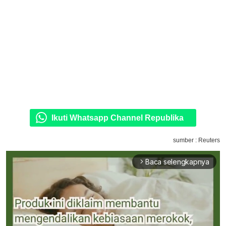
Ikuti Whatsapp Channel Republika
sumber : Reuters
Baca selengkapnya
arrow_forward_ios