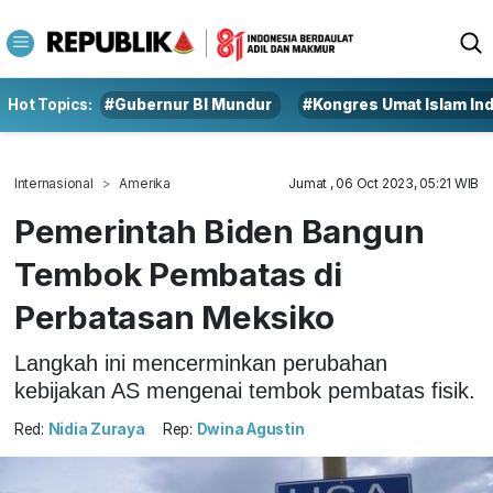
Hot Topics:
#Gubernur BI Mundur
#Kongres Umat Islam In
Internasional
Amerika
Jumat , 06 Oct 2023, 05:21 WIB
Pemerintah Biden Bangun
Tembok Pembatas di
Perbatasan Meksiko
Langkah ini mencerminkan perubahan
kebijakan AS mengenai tembok pembatas fisik.
Red:
Nidia Zuraya
Rep:
Dwina Agustin