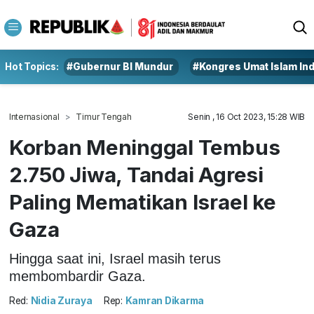
Hot Topics:
#Gubernur BI Mundur
#Kongres Umat Islam In
Internasional
Timur Tengah
Senin , 16 Oct 2023, 15:28 WIB
Korban Meninggal Tembus
2.750 Jiwa, Tandai Agresi
Paling Mematikan Israel ke
Gaza
Hingga saat ini, Israel masih terus
membombardir Gaza.
Red:
Nidia Zuraya
Rep:
Kamran Dikarma