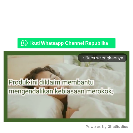
Ikuti Whatsapp Channel Republika
Baca selengkapnya
arrow_forward_ios
Powered by 
GliaStudios