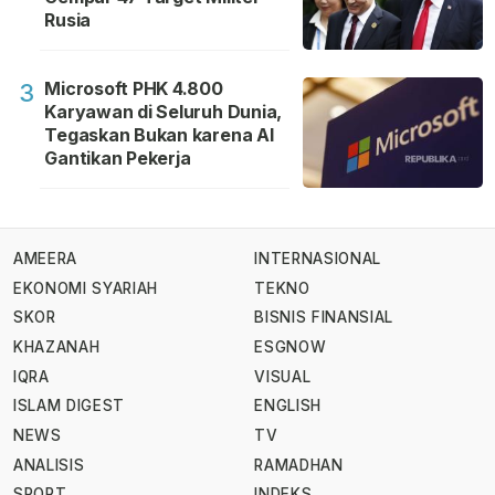
Rusia
Microsoft PHK 4.800
3
Karyawan di Seluruh Dunia,
Tegaskan Bukan karena AI
Gantikan Pekerja
AMEERA
INTERNASIONAL
EKONOMI SYARIAH
TEKNO
SKOR
BISNIS FINANSIAL
KHAZANAH
ESGNOW
IQRA
VISUAL
ISLAM DIGEST
ENGLISH
NEWS
TV
ANALISIS
RAMADHAN
SPORT
INDEKS