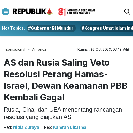
Hot Topics:
#Gubernur BI Mundur
#Kongres Umat Islam In
Internasional
Amerika
Kamis , 26 Oct 2023, 07:18 WIB
AS dan Rusia Saling Veto
Resolusi Perang Hamas-
Israel, Dewan Keamanan PBB
Kembali Gagal
Rusia, Cina, dan UEA menentang rancangan
resolusi yang diajukan AS.
Red:
Nidia Zuraya
Rep:
Kamran Dikarma