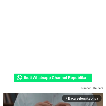
Ikuti Whatsapp Channel Republika
sumber : Reuters
Baca selengkapnya
arrow_forward_ios