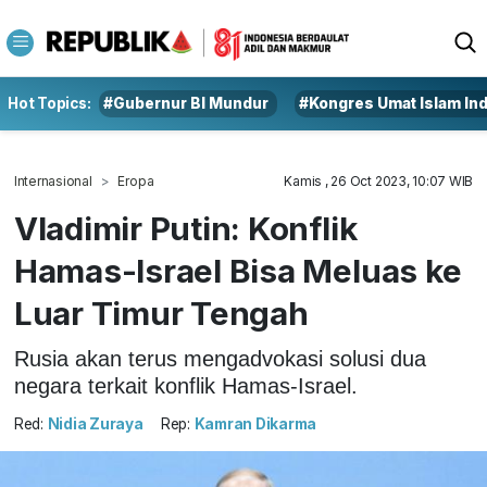
Hot Topics:
#Gubernur BI Mundur
#Kongres Umat Islam In
Internasional
Eropa
Kamis , 26 Oct 2023, 10:07 WIB
Vladimir Putin: Konflik
Hamas-Israel Bisa Meluas ke
Luar Timur Tengah
Rusia akan terus mengadvokasi solusi dua
negara terkait konflik Hamas-Israel.
Red:
Nidia Zuraya
Rep:
Kamran Dikarma