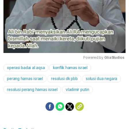
Powered by 
GliaStudios
operasi badai al aqsa
konflik hamas israel
Mute
perang hamas israel
resolusi dk pbb
solusi dua negara
resolusi perang hamas israel
vladimir putin