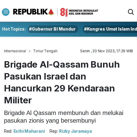
Hot Topics:
#Gubernur BI Mundur
#Kongres Umat Islam In
Internasional
Timur Tengah
Senin , 20 Nov 2023, 17:29 WIB
Brigade Al-Qassam Bunuh
Pasukan Israel dan
Hancurkan 29 Kendaraan
Militer
Brigade Al Qassam membunuh dan melukai
pasukan zionis yang bersembunyi
Red:
Esthi Maharani
Rep:
Rizky Jaramaya