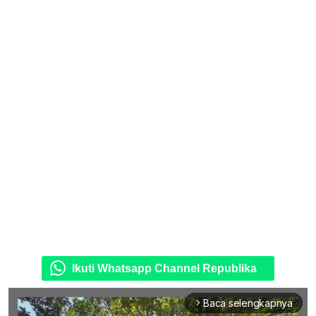
Ikuti Whatsapp Channel Republika
Baca selengkapnya
arrow_forward_ios