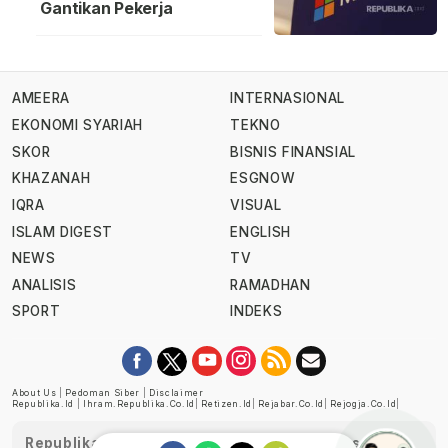
Gantikan Pekerja
AMEERA
INTERNASIONAL
EKONOMI SYARIAH
TEKNO
SKOR
BISNIS FINANSIAL
KHAZANAH
ESGNOW
IQRA
VISUAL
ISLAM DIGEST
ENGLISH
NEWS
TV
ANALISIS
RAMADHAN
SPORT
INDEKS
About Us
|
Pedoman Siber
|
Disclaimer
Republika.id
|
Ihram.republika.co.id
|
Retizen.id
|
Rejabar.co.id
|
Rejogja.co.id
|
Republika telah diverifikasi oleh Dewan Pers