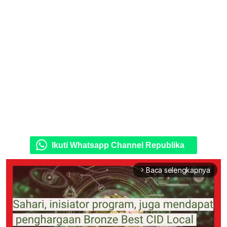
Ikuti Whatsapp Channel Republika
Baca selengkapnya
arrow_forward_ios