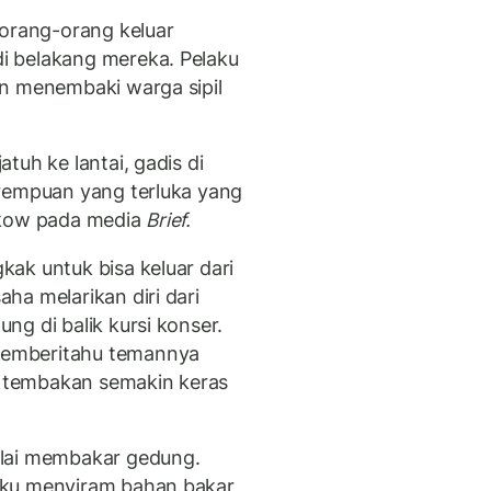
 orang-orang keluar
i belakang mereka. Pelaku
an menembaki warga sipil
tuh ke lantai, gadis di
erempuan yang terluka yang
skow pada media
Brief.
ak untuk bisa keluar dari
ha melarikan diri dari
g di balik kursi konser.
memberitahu temannya
ra tembakan semakin keras
ulai membakar gedung.
aku menyiram bahan bakar