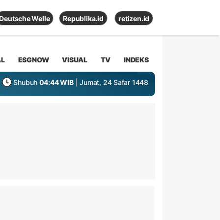
Deutsche Welle
Republika.id
retizen.id
AL
ESGNOW
VISUAL
TV
INDEKS
Shubuh
04:44 WIB
| Jumat, 24 Safar 1448