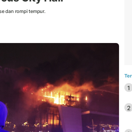
se dan rompi tempur.
Ter
1
2