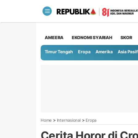
AMEERA
EKONOMI SYARIAH
SKOR
Timur Tengah
Eropa
Amerika
Asia Pasif
>
>
Home
Internasional
Eropa
Cerita Horor di Cro