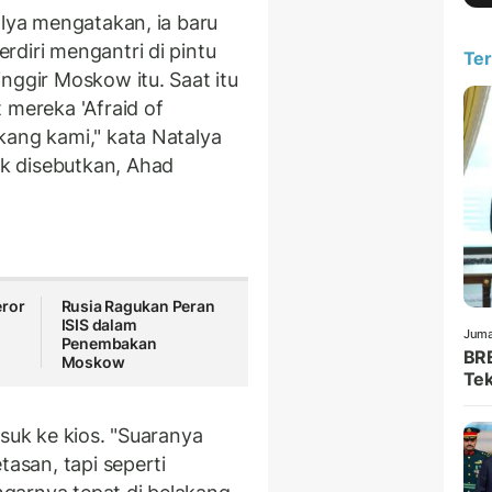
alya mengatakan, ia baru
diri mengantri di pintu
Ter
nggir Moskow itu. Saat itu
 mereka 'Afraid of
kang kami," kata Natalya
k disebutkan, Ahad
eror
Rusia Ragukan Peran
ISIS dalam
Juma
Penembakan
BRE
Moskow
Tek
asuk ke kios. "Suaranya
tasan, tapi seperti