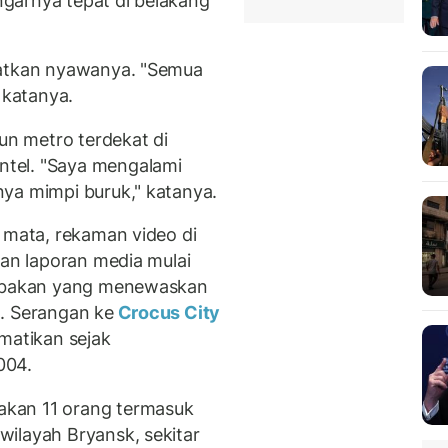
garnya tepat di belakang
matkan nyawanya. "Semua
 katanya.
iun metro terdekat di
tel. "Saya mengalami
ya mimpi buruk," katanya.
 mata, rekaman video di
dan laporan media mulai
nembakan yang menewaskan
. Serangan ke
Crocus City
matikan sejak
004.
kan 11 orang termasuk
ilayah Bryansk, sekitar