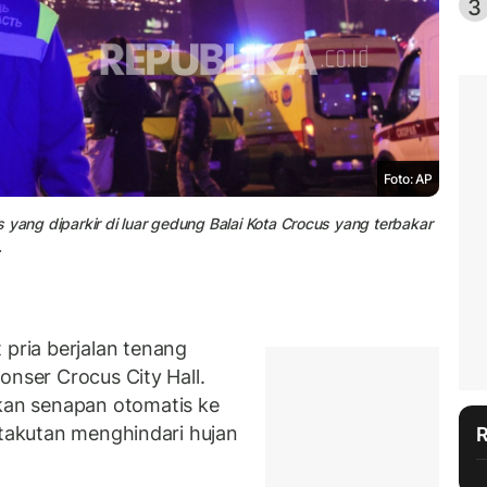
3
Foto: AP
 yang diparkir di luar gedung Balai Kota Crocus yang terbakar
.
ria berjalan tenang
onser Crocus City Hall.
an senapan otomatis ke
etakutan menghindari hujan